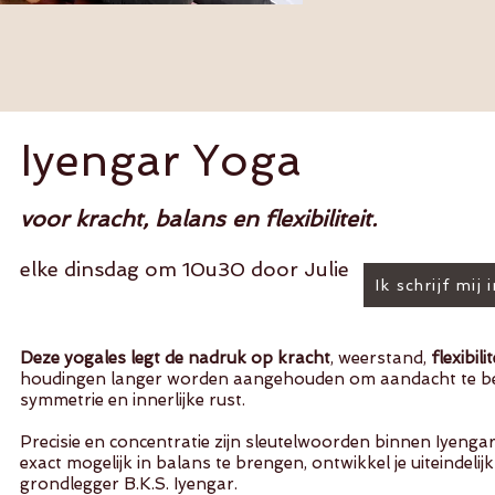
Iyengar Yoga
”
et beste medicijn zit in je.
voor kracht, balans en flexibiliteit.
elke dinsdag om 10u30 door Julie
Ik schrijf mij 
Deze yogales legt de nadruk op kracht
, weerstand,
flexibil
houdingen langer worden aangehouden om aandacht te bes
symmetrie en innerlijke rust.
Precisie en concentratie zijn sleutelwoorden binnen Iyenga
exact mogelijk in balans te brengen, ontwikkel je uiteindelij
grondlegger B.K.S. Iyengar.