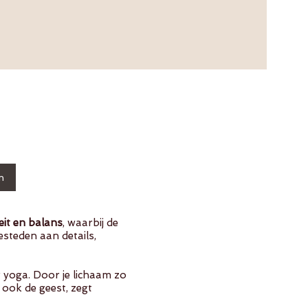
in
iteit en balans
, waarbij de
teden aan details,
r yoga. Door je lichaam zo
k ook de geest, zegt