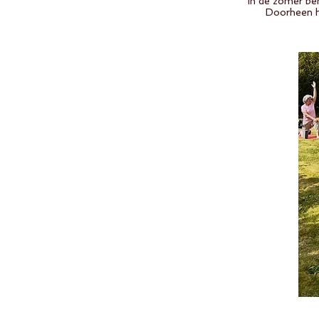
In de zomer be
Doorheen he