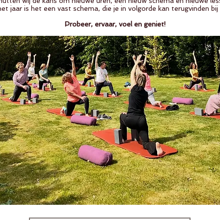
nutten wij de kans om nieuwe uren, een nieuw schema en nieuwe less
t jaar is het een vast schema, die je in volgorde kan terugvinden bi
Probeer, ervaar, voel en geniet!